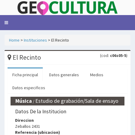
Toggle
navigation
Home
>
Instituciones
> El Recinto
(cod:
c06s05-5
)
El Recinto
Ficha principal
Datos generales
Medios
Datos especificos
Música
Estudio de grabación/Sala de ensayo
/
Datos De la Institucion
o
Direccion
Zeballos 2431
Referencia (ubicacion)