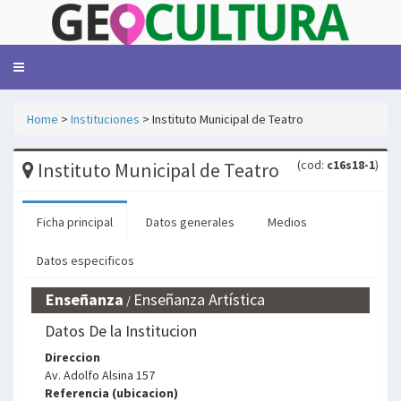
Toggle
navigation
Home
>
Instituciones
> Instituto Municipal de Teatro
(cod:
c16s18-1
)
Instituto Municipal de Teatro
Ficha principal
Datos generales
Medios
Datos especificos
Enseñanza
Enseñanza Artística
/
Datos De la Institucion
o
Direccion
Av. Adolfo Alsina 157
Referencia (ubicacion)